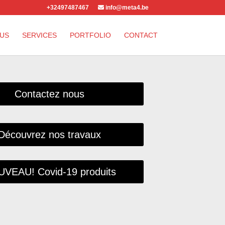
+32497487467
info@meta4.be
OUS
SERVICES
PORTFOLIO
CONTACT
Contactez nous
Découvrez nos travaux
VEAU! Covid-19 produits